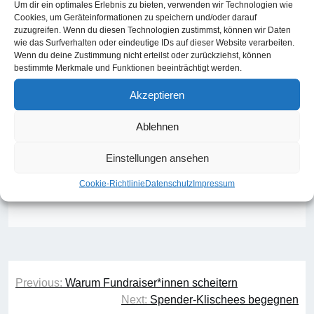
Um dir ein optimales Erlebnis zu bieten, verwenden wir Technologien wie
Cookies, um Geräteinformationen zu speichern und/oder darauf
zuzugreifen. Wenn du diesen Technologien zustimmst, können wir Daten
wie das Surfverhalten oder eindeutige IDs auf dieser Website verarbeiten.
Wenn du deine Zustimmung nicht erteilst oder zurückziehst, können
bestimmte Merkmale und Funktionen beeinträchtigt werden.
Dieser Beitrag ist ein leicht bearbeiteter Ausschnitt aus
dem
Fachbuch „Fundraising-Coach“
.
Akzeptieren
Ablehnen
Definition
Spende
Sponsoring
Einstellungen ansehen
Zuschuss
Cookie-Richtlinie
Datenschutz
Impressum
Beitragsnavigation
Previous:
Warum Fundraiser*innen scheitern
Next:
Spender-Klischees begegnen