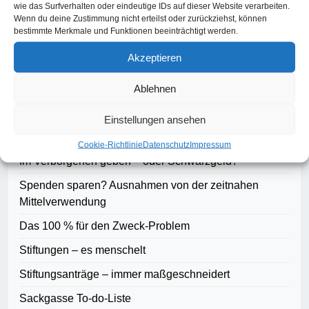
wie das Surfverhalten oder eindeutige IDs auf dieser Website verarbeiten.
Suchen
Wenn du deine Zustimmung nicht erteilst oder zurückziehst, können
bestimmte Merkmale und Funktionen beeinträchtigt werden.
Suchen
Akzeptieren
Ablehnen
Blog-Artikel
Einstellungen ansehen
Demokratie braucht Fundraising
Cookie-Richtlinie
Datenschutz
Impressum
Im Verborgenen geben – oder Schwarzgeld?
Spenden sparen? Ausnahmen von der zeitnahen
Mittelverwendung
Das 100 % für den Zweck-Problem
Stiftungen – es menschelt
Stiftungsanträge – immer maßgeschneidert
Sackgasse To-do-Liste