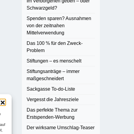
Im Verborgenen geben – oder
Schwarzgeld?
Spenden sparen? Ausnahmen
von der zeitnahen
Mittelverwendung
Das 100 % für den Zweck-
Problem
Stiftungen – es menschelt
Stiftungsanträge – immer
maßgeschneidert
Sackgasse To-do-Liste
Vergesst die Jahresziele
Das perfekte Thema zur
m
Erstspenden-Werbung
 auf
Der wirksame Umschlag-Teaser
t,