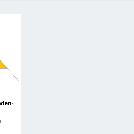
nden-
g