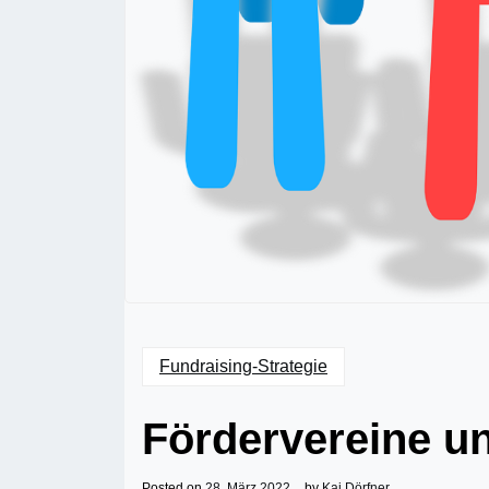
Fundraising-Strategie
Fördervereine un
Posted on
28. März 2022
by
Kai Dörfner