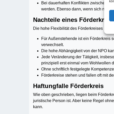
kön
Bei dauerhaften Konflikten zwischen NPO
werden. Ebenso dann, wenn sich nicht m
Nachteile eines Förderkreis
Die hohe Flexibilität des Förderkreises bring
Für Außenstehende ist ein Förderkreis s
verwechselt.
Die hohe Abhängigkeit von der NPO kan
Jede Veränderung der Tätigkeit, insbes
prinzipiell erst einmal vom Wohl­wollen 
Ohne schriftlich festgelegte Kompetenze
Förderkreise stehen und fallen oft mit
Haftungfalle Förderkreis
Wie oben geschrieben, liegen beim Förderkrei
juristische Person ist. Aber keine Regel ohn
kann.