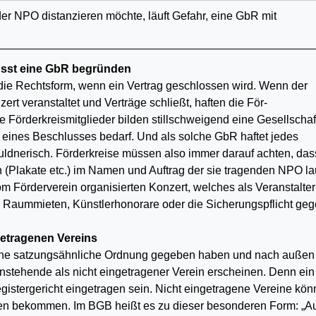
der NPO distanzieren möchte, läuft Gefahr, eine GbR mit
usst eine GbR begründen
ie Rechtsform, wenn ein Vertrag geschlossen wird. Wenn der
ert veranstaltet und Verträge schließt, haften die För­
e Förderkreismitglieder bil­den stillschweigend eine Gesellschaf
eines Beschlusses bedarf. Und als solche GbR haftet je­des
ldnerisch. Förder­kreise müssen also immer darauf achten, das
n (Plakate etc.) im Namen und Auftrag der sie tragenden NPO la
om Förderverein organisierten Konzert, welches als Veranstalter
 B. Raummieten, Künstlerhonorare oder die Sicherungspflicht ge
getragenen Vereins
 eine satzungsähnliche Ord­nung gegeben haben und nach außen
enstehende als nicht eingetragener Verein erschei­nen. Denn ein
s­ter­ge­richt eingetragen sein. Nicht eingetragene Vereine kö
en bekommen. Im BGB heißt es zu dieser besonderen Form: „A