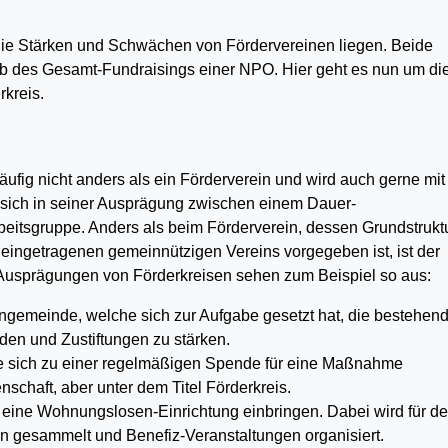
die Stärken und Schwächen von Fördervereinen liegen. Beide
lb des Gesamt-Fundraisings einer NPO. Hier geht es nun um di
rkreis.
äufig nicht anders als ein Förderverein und wird auch gerne mit
 sich in seiner Ausprägung zwischen einem Dauer-
eitsgruppe. Anders als beim Förderverein, dessen Grundstrukt
eingetragenen gemeinnützigen Vereins vorgegeben ist, ist der
t. Ausprägungen von Förderkreisen sehen zum Beispiel so aus:
engemeinde, welche sich zur Aufgabe gesetzt hat, die bestehen
nden und Zustiftungen zu stärken.
sich zu einer regel­mä­ßi­gen Spende für eine Maßnahme
nschaft, aber unter dem Titel Förderkreis.
 eine Wohnungslosen-Ein­richtung einbringen. Dabei wird für d
 gesammelt und Benefiz-Veranstaltungen or­ga­nisiert.