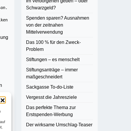
Im Verborgenen geben – oder
Schwarzgeld?
on. 
Spenden sparen? Ausnahmen
ken 
von der zeitnahen
Mittelverwendung
zung
Das 100 % für den Zweck-
Problem
Stiftungen – es menschelt
Stiftungsanträge – immer
maßgeschneidert
n
Sackgasse To-do-Liste
Vergesst die Jahresziele
ssen
Das perfekte Thema zur
m
tlich
Erstspenden-Werbung
 auf
Der wirksame Umschlag-Teaser
t,