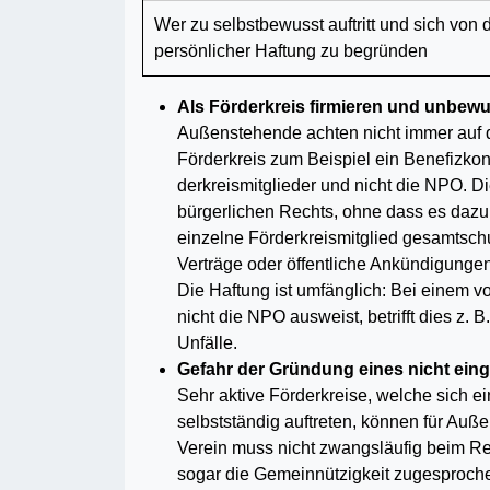
Wer zu selbstbewusst auftritt und sich von 
persönlicher Haftung zu begründen
Als Förderkreis firmieren und unbew
Außenstehende achten nicht immer auf d
Förderkreis zum Beispiel ein Be­nefizkonz
derkreismitglieder und nicht die NPO. Di
bürgerlichen Rechts, ohne dass es dazu 
einzelne Förderkreismitglied gesamtschu
Verträge oder öffent­liche Ankündigunge
Die Haftung ist umfänglich: Bei einem v
nicht die NPO ausweist, betrifft dies z.
Unfälle.
Gefahr der Gründung eines nicht ein
Sehr aktive Förderkreise, welche sich
selbstständig auftreten, kön­nen für Auß
Verein muss nicht zwangsläufig beim Regi
sogar die Gemeinnützigkeit zugesproch