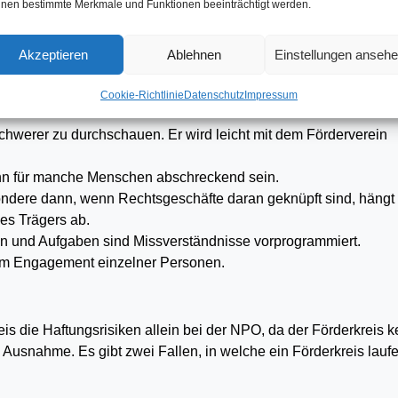
nen bestimmte Merkmale und Funktionen beeinträchtigt werden.
 und Förderkreis, kann letzterer unproblematisch aufgelöst
ehr ausreichend Aktive finden.
Akzeptieren
Ablehnen
Einstellungen anseh
es
Cookie-Richtlinie
Datenschutz
Impressum
t aber auch Nachteile mit sich:
chwerer zu durchschauen. Er wird leicht mit dem Förderverein
n für manche Menschen ab­schreckend sein.
ondere dann, wenn Rechts­geschäfte daran geknüpft sind, hängt
des Trägers ab.
n und Aufgaben sind Miss­­verständnisse vorprogrammiert.
 dem Engagement einzelner Personen.
s die Haftungsrisiken allein bei der NPO, da der Förderkreis k
e Ausnahme. Es gibt zwei Fallen, in welche ein Förderkreis lauf