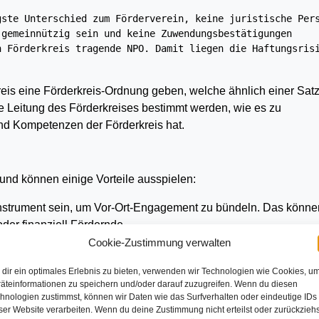
ste Unterschied zum Förderverein, keine juristische Pers
gemeinnützig sein und keine Zuwendungsbestätigungen 
 Förderkreis tragende NPO. Damit liegen die Haftungsrisi
kreis eine Förderkreis-Ordnung geben, welche ähnlich einer Sat
ie Leitung des Förderkreises bestimmt werden, wie es zu
d Kompetenzen der Förderkreis hat.
 und können einige Vorteile ausspielen:
 Instrument sein, um Vor-Ort-Engagement zu bündeln. Das könne
oder finanziell Fördernde.
ng arbeiten möchte, kann er potenziell die Spender*innen-Adre
Cookie-Zustimmung verwalten
ieren.
dir ein optimales Erlebnis zu bieten, verwenden wir Technologien wie Cookies, u
d der NPO oder des Be­rei­ches, für den er errichtet wurde, deu
äteinformationen zu speichern und/oder darauf zuzugreifen. Wenn du diesen
hnologien zustimmst, können wir Daten wie das Surfverhalten oder eindeutige IDs
Organe (Vorstand o. ä.) und hat keine eigene Buchhaltung.
ser Website verarbeiten. Wenn du deine Zustimmung nicht erteilst oder zurückziehs