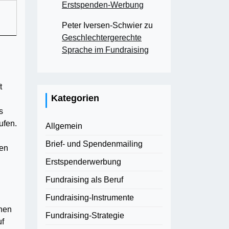
Erstspenden-Werbung
Peter Iversen-Schwier
zu
Geschlechtergerechte
Sprache im Fundraising
t
Kategorien
s
ufen.
Allgemein
Brief- und Spendenmailing
gen
Erstspenderwerbung
Fundraising als Beruf
Fundraising-Instrumente
nnen
Fundraising-Strategie
uf