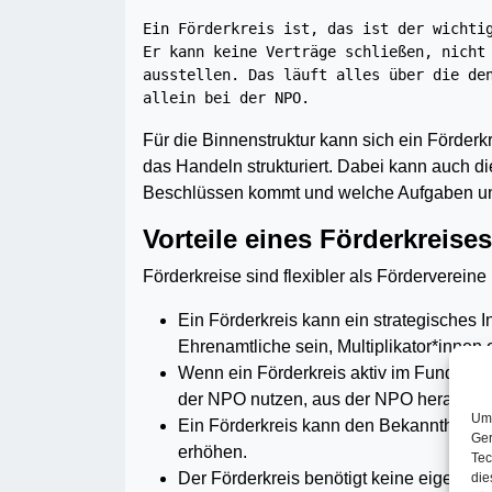
Ein Förderkreis ist, das ist der wichtig
Er kann keine Verträge schließen, nicht 
ausstellen. Das läuft alles über die den
allein bei der NPO.
Für die Binnenstruktur kann sich ein Förder
das Handeln strukturiert. Dabei kann auch d
Beschlüssen kommt und welche Aufgaben un
Vorteile eines Förderkreises
Förderkreise sind flexibler als Fördervereine
Ein Förderkreis kann ein strategisches
Ehrenamtliche sein, Mul­tiplikator*innen 
Wenn ein Förderkreis aktiv im Fundraisi
der NPO nutzen, aus der NPO heraus ag
Um 
Ein Förderkreis kann den Bekanntheitsgra
Ger
erhöhen.
Tec
Der Förderkreis benötigt keine eigenen 
die