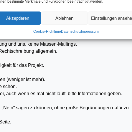
nen bestimmte Merkmale und Funktionen beeinträchtigt werden.
 geführt)
Akzeptieren
Ablehnen
Einstellungen anseh
ers muss zu sehen und spürbar sein.
Cookie-Richtlinie
Datenschutz
Impressum
ftung und uns, keine Massen-Mailings.
Rechtschreibung allgemein.
keit für das Projekt.
en (weniger ist mehr).
e schön.
, auch wenn es mal nicht läuft, bitte Informationen geben.
n, „Nein“ sagen zu können, ohne große Begründungen dafür zu
Seite.