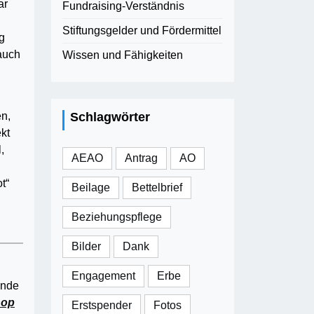
ar
Fundraising-Verständnis
Stiftungsgelder und Fördermittel
g
 auch
Wissen und Fähigkeiten
g
en,
Schlagwörter
kt
,
AEAO
Antrag
AO
t“
Beilage
Bettelbrief
Beziehungspflege
Bilder
Dank
Engagement
Erbe
ende
hop
Erstspender
Fotos