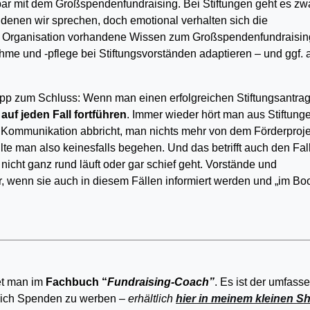
hbar mit dem Großspendenfundraising. Bei Stiftungen geht es zw
denen wir sprechen, doch emotional verhalten sich die
ner Organisation vorhandene Wissen zum Großspendenfundraisin
ahme und -pflege bei Stiftungsvorständen adaptieren – und ggf.
Tipp zum Schluss: Wenn man einen erfolgreichen Stiftungsantra
f jeden Fall fortführen
. Immer wieder hört man aus Stiftung
e Kommunikation abbricht, man nichts mehr von dem Förderproje
lte man also keinesfalls begehen. Und das betrifft auch den Fall
icht ganz rund läuft oder gar schief geht. Vorstände und
r, wenn sie auch in diesem Fällen informiert werden und „im Boo
et man im
Fachbuch “
Fundraising-Coach”
. Es ist der umfass
reich Spenden zu werben
– erhältlich
hier in meinem kleinen S