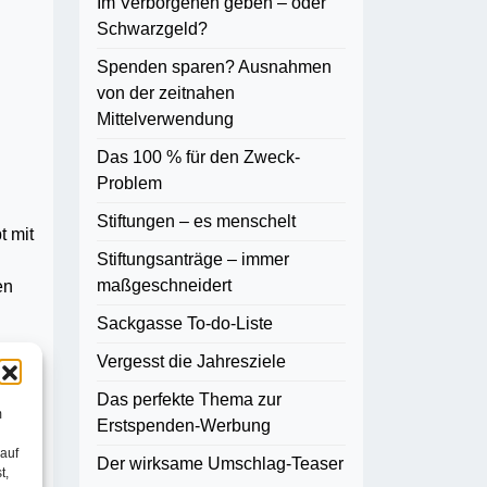
Im Verborgenen geben – oder
Schwarzgeld?
Spenden sparen? Ausnahmen
von der zeitnahen
Mittelverwendung
Das 100 % für den Zweck-
Problem
Stiftungen – es menschelt
t mit
Stiftungsanträge – immer
g
maßgeschneidert
en
Sackgasse To-do-Liste
Vergesst die Jahresziele
Das perfekte Thema zur
m
Erstspenden-Werbung
n
 auf
die
Der wirksame Umschlag-Teaser
t,