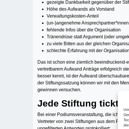
gezeigte Dankbarkeit gegenüber der Sti
Höhe des Aufwands als Vorstand
Verwaltungskosten-Anteil
(un-)angenehme Ansprechpartner*innen 
fehlende Infos über die Organisation
Tränendrüse statt Argument (oder umgek
zu viele Bitten aus der gleichen Organis
schlechte Erfahrung mit der Organisation,
Das ist schon eine ziemlich beeindruckend-
vertretbarem Aufwand Anträge erfolgreich st
besser kennt, ist der Aufwand überschaubare
der Stiftungssatzung können wir mit den Men
gewinnen versuchen.
Jede Stiftung tickt 
Um 
Bei einer Podiumsveranstaltung, die ich einm
Ger
Tec
Vertreter von zwei Stiftungen aus dem Publik
die
ungefilterten Antworten protokolliert: