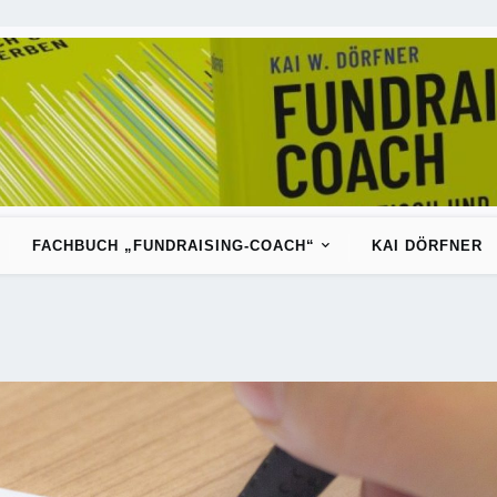
FACHBUCH „FUNDRAISING-COACH“
KAI DÖRFNER