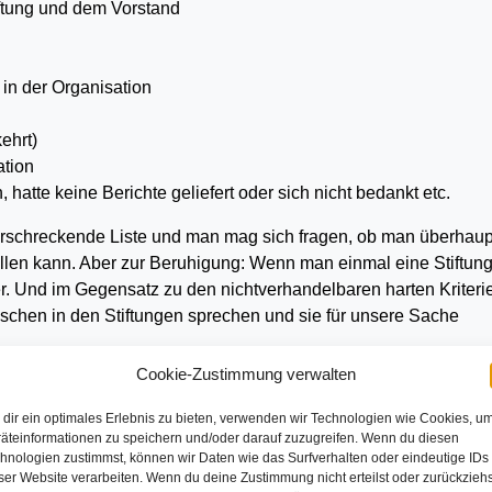
ftung und dem Vorstand
in der Organisation
ehrt)
ation
 hatte keine Berichte geliefert oder sich nicht bedankt etc.
erschreckende Liste und man mag sich fragen, ob man überhaup
ellen kann. Aber zur Beruhigung: Wenn man einmal eine Stiftun
r. Und im Gegensatz zu den nichtverhandelbaren harten Kriteri
schen in den Stiftungen sprechen und sie für unsere Sache
Cookie-Zustimmung verwalten
eigenständig
dir ein optimales Erlebnis zu bieten, verwenden wir Technologien wie Cookies, u
al für Leitungskräfte meines Arbeitgebers mit gestaltete, wurde
äteinformationen zu speichern und/oder darauf zuzugreifen. Wenn du diesen
hnologien zustimmst, können wir Daten wie das Surfverhalten oder eindeutige IDs
um gefragt, was ihre Förderentscheidung beeinflusst. Hier sind 
ser Website verarbeiten. Wenn du deine Zustimmung nicht erteilst oder zurückziehs