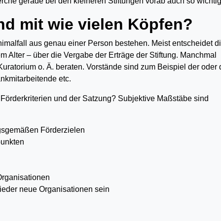
rche gerade bei den kleineren Stiftungen vorab auch so wichtig
nd mit wie vielen Köpfen?
imalfall aus genau einer Person bestehen. Meist entscheidet d
nem Alter – über die Vergabe der Erträge der Stiftung. Manchmal
ratorium o. Ä. beraten. Vorstände sind zum Beispiel der oder 
ankmitarbeitende etc.
r Förderkriterien und der Satzung? Subjektive Maßstäbe sind
ngsgemäßen Förderzielen
punkten
Organisationen
ieder neue Organisationen sein