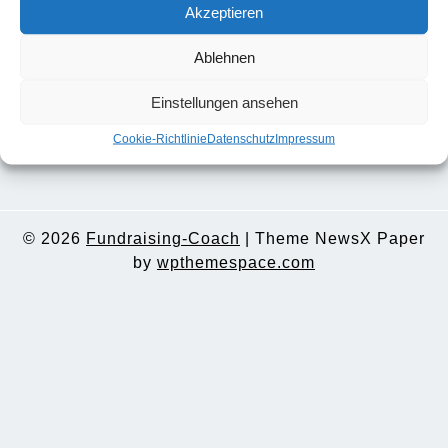
Akzeptieren
Anfragen bitte ausschließlich per E-Mail an:
kai.doerfner@fundraising-coach.de
Ablehnen
->
Cover-Titelseite als Druckvorlage
Einstellungen ansehen
Cookie-Richtlinie
Datenschutz
Impressum
© 2026
Fundraising-Coach
|
Theme NewsX Paper
by
wpthemespace.com