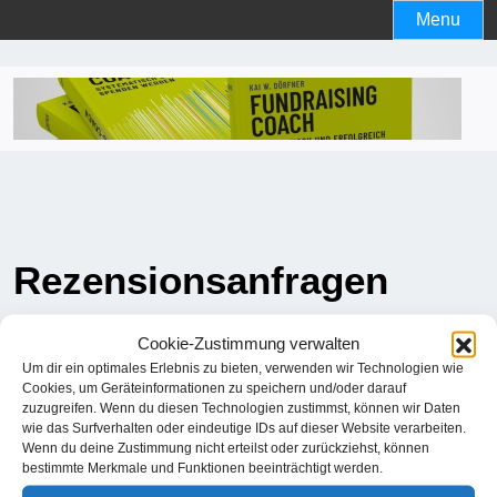
Skip
Menu
to
content
Rezensionsanfragen
Cookie-Zustimmung verwalten
Über Rezensionen freue ich mich und kann hierfür gerne
Um dir ein optimales Erlebnis zu bieten, verwenden wir Technologien wie
die PDF-Datei des Buches zur Verfügung stellen. Auf
Cookies, um Geräteinformationen zu speichern und/oder darauf
begründete Anfrage ist auch die Zusendung des gedruckten
zuzugreifen. Wenn du diesen Technologien zustimmst, können wir Daten
Buches möglich. Bitte nennen Sie bei der Anfrage das
wie das Surfverhalten oder eindeutige IDs auf dieser Website verarbeiten.
Wenn du deine Zustimmung nicht erteilst oder zurückziehst, können
Medium (mit Zielgruppe etc.), in welchem die Rezension
bestimmte Merkmale und Funktionen beeinträchtigt werden.
erfolgen soll.