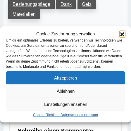
Beziehungspflege
Dank
Geiz
Materialien
Cookie-Zustimmung verwalten
Um dir ein optimales Erlebnis zu bieten, verwenden wir Technologien wie
Cookies, um Geräteinformationen zu speichern und/oder darauf
zuzugreifen. Wenn du diesen Technologien zustimmst, können wir Daten
wie das Surfverhalten oder eindeutige IDs auf dieser Website verarbeiten.
Beitragsnavigation
Wenn du deine Zustimmung nicht erteilst oder zurückziehst, können
Previous:
Bedanken oder Würdigen?
bestimmte Merkmale und Funktionen beeinträchtigt werden.
Next:
Stellensuche: in 14 Schritten zum Wunschprofil
Akzeptieren
Ablehnen
Einstellungen ansehen
Cookie-Richtlinie
Datenschutz
Impressum
Schreibe einen Kommentar