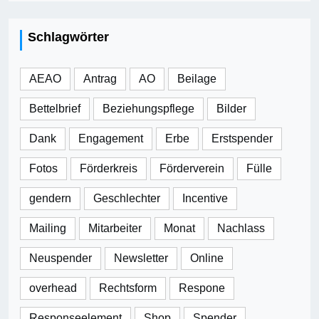
Schlagwörter
AEAO
Antrag
AO
Beilage
Bettelbrief
Beziehungspflege
Bilder
Dank
Engagement
Erbe
Erstspender
Fotos
Förderkreis
Förderverein
Fülle
gendern
Geschlechter
Incentive
Mailing
Mitarbeiter
Monat
Nachlass
Neuspender
Newsletter
Online
overhead
Rechtsform
Respone
Responseelement
Shop
Spender