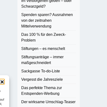
Im Verborgenen geben – oder
Schwarzgeld?
Spenden sparen? Ausnahmen
von der zeitnahen
Mittelverwendung
Das 100 % für den Zweck-
Problem
Stiftungen – es menschelt
Stiftungsanträge – immer
maßgeschneidert
Sackgasse To-do-Liste
Vergesst die Jahresziele
Das perfekte Thema zur
m
Erstspenden-Werbung
 auf
Der wirksame Umschlag-Teaser
t,